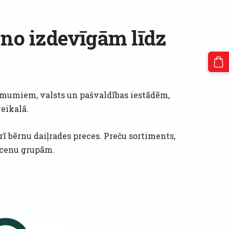
no izdevīgām līdz
zņēmumiem, valsts un pašvaldības iestādēm,
eikalā.
ī bērnu daiļrades preces. Preču sortiments,
m cenu grupām.