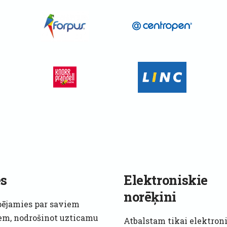
s
Elektroniskie
norēķini
pējamies par saviem
em, nodrošinot uzticamu
Atbalstam tikai elektron