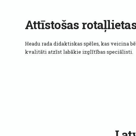
Attīstošas rotaļlieta
Headu rada didaktiskas spēles, kas veicina b
kvalitāti atzīst labākie izglītības speciālisti.
Lat