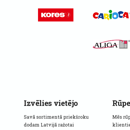
Izvēlies vietējo
Rūpe
Savā sortimentā priekšroku
Mēs rū
dodam Latvijā ražotai
klienti