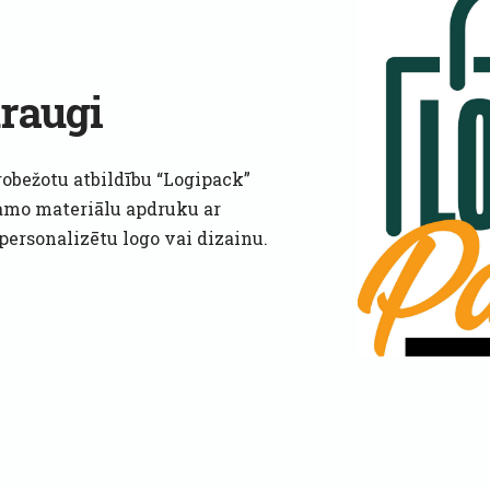
raugi
robežotu atbildību “Logipack”
amo materiālu apdruku ar
personalizētu logo vai dizainu.