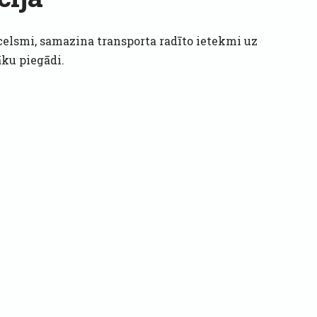
izcelsmi, samazina transporta radīto ietekmi uz
āku piegādi.