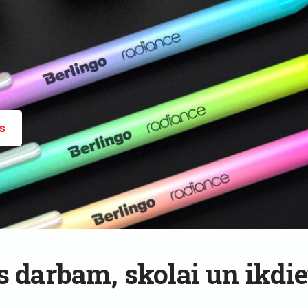
s​
s darbam, skolai un ikdie