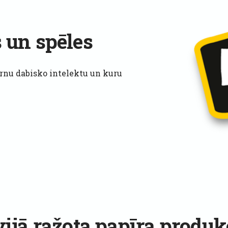
s un spēles
ērnu dabisko intelektu un kuru
vijā ražota papīra produk