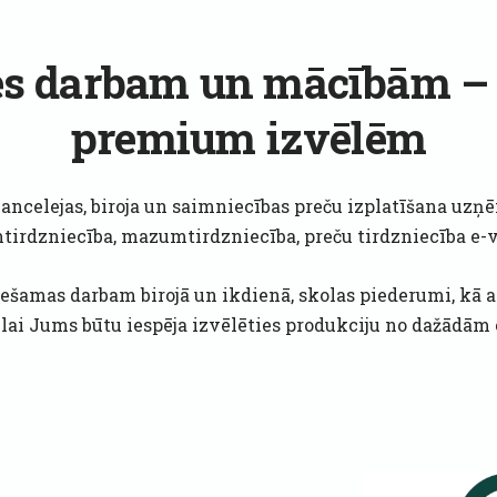
ces darbam un mācībām – 
premium izvēlēm
kancelejas, biroja un saimniecības preču izplatīšana u
tirdzniecība, mazumtirdzniecība, preču tirdzniecība e-v
iešamas darbam birojā un ikdienā, skolas piederumi, kā ar
, lai Jums būtu iespēja izvēlēties produkciju no dažādā