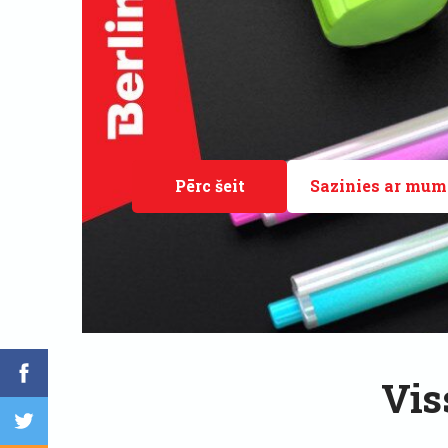
​Pērc šeit​
​Sazinies ar mum
Vis