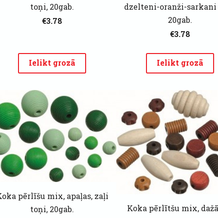
toņi, 20gab.
dzelteni-oranži-sarkani 
20gab.
€3.78
€3.78
Ielikt grozā
Ielikt grozā
oka pērlīšu mix, apaļas, zaļi
Koka pērlītšu mix, dažā
toņi, 20gab.