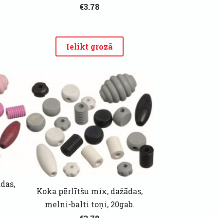
€3.78
Ielikt grozā
das,
Koka pērlītšu mix, dažādas,
melni-balti toņi, 20gab.