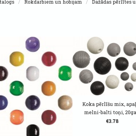
talogs
Rokdarbiem un hobijam
Dažādas pērlītes 
Koka pērlīšu mix, apaļ
melni-balti toņi, 20ga
€3.78