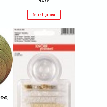
€3.78
Ielikt grozā
āsā,