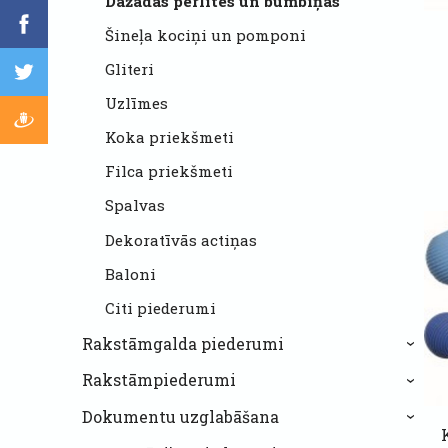
Dažādas pērlītes un bumbiņas
Šineļa kociņi un pomponi
Gliteri
Uzlīmes
Koka priekšmeti
Filca priekšmeti
Spalvas
Dekoratīvās actiņas
Baloni
Citi piederumi
Rakstāmgalda piederumi
›
Rakstāmpiederumi
›
Dokumentu uzglabāšana
›