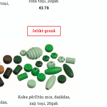
rozā toņi, 20gab.
toņi,
€3.78
Ielikt grozā
Koka pērlītšu mix, dažādas,
das,
zaļi toņi, 20gab.