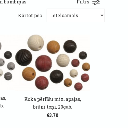
un bumbiņas
Filtrs
Kārtot pēc
as,
Koka pērlīšu mix, apaļas,
b.
brūni toņi, 20gab.
€3.78