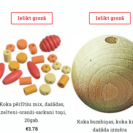
Ielikt grozā
Ielikt grozā
Koka pērlītšu mix, dažādas,
dzelteni-oranži-sarkani toņi,
20gab.
Koka bumbiņas, koka kr
€3.78
dažāda izmēra