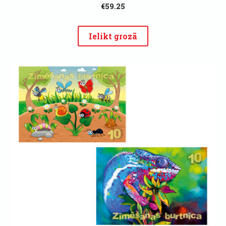
€59.25
Ielikt grozā