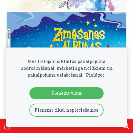
Mēs lietojam sīkfailus pakalpojuma
nodrošināšanai, mārketinga nolūkiem un
pakalpojuma uzlabošanai.
Pielāgot
Pieņemt visus
Zīmēšanas albums A4 RELJEFS, 50 lapas, 120g
€3.75
Pieņemt tikai nepieciešamos
Ielikt grozā