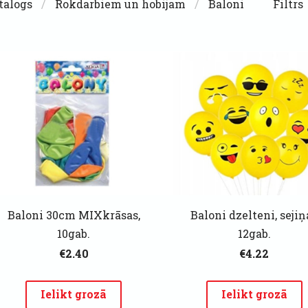
talogs
Rokdarbiem un hobijam
Baloni
Filtrs
Baloni 30cm MIXkrāsas,
Baloni dzelteni, sejiņ
10gab.
12gab.
€2.40
€4.22
Ielikt grozā
Ielikt grozā