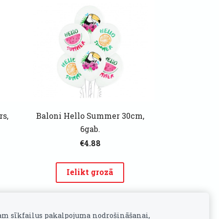
s,
Baloni Hello Summer 30cm,
6gab.
€4.88
Ielikt grozā
am sīkfailus pakalpojuma nodrošināšanai,