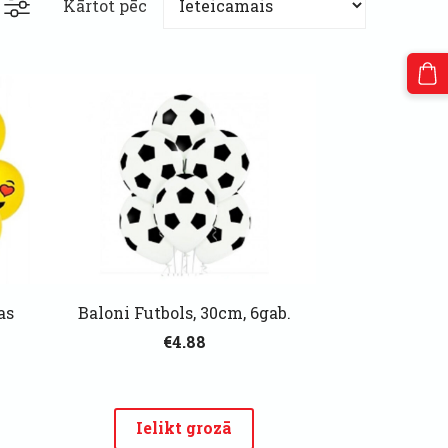
Kārtot pēc
as
Baloni Futbols, 30cm, 6gab.
€4.88
Ielikt grozā