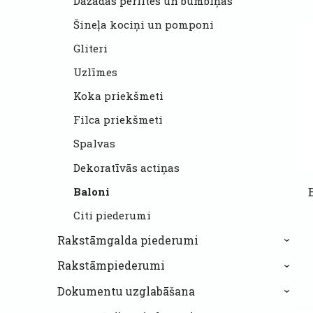
Dažādas pērlītes un bumbiņas
Šineļa kociņi un pomponi
Gliteri
Uzlīmes
Koka priekšmeti
Filca priekšmeti
Spalvas
Dekoratīvās actiņas
Baloni
Citi piederumi
Rakstāmgalda piederumi
›
Rakstāmpiederumi
›
Dokumentu uzglabāšana
›