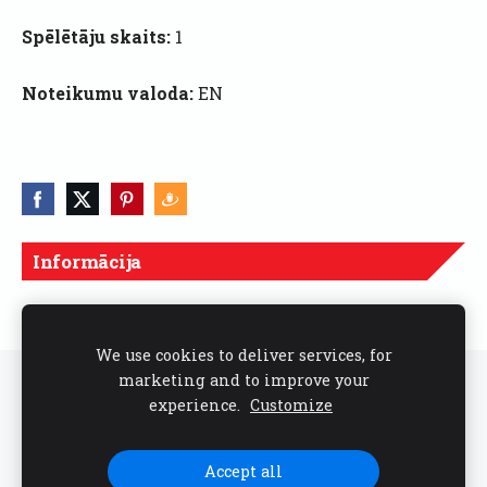
Spēlētāju skaits:
1
Noteikumu valoda:
EN
Informācija
Cenas norādītas ar PVN
We use cookies to deliver services, for
marketing and to improve your
Sīkdatnes
experience.
Customize
Seko mums sociālajos tīklos
Accept all