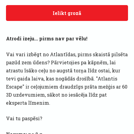
Ielikt grozā
Atrodi izeju... pirms nav par vēlu!
Vai vari izbēgt no Atlantīdas, pirms skaistā pilsēta
pazūd zem ūdens? Pārvietojies pa kāpnēm, lai
atrastu īsāko ceļu no augstā torņa līdz ostai, kur
tevi gaida laiva, kas nogādās drošībā. "Atlantis
Escape" ir ceļojumiem draudzīgs prāta mežģis ar 60
3D uzdevumiem, sākot no iesācēja līdz pat
eksperta līmenim.
Vai tu paspēsi?