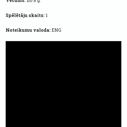
Vecums:
no 8 g.
Spēlētāju skaits:
1
Noteikumu valoda:
ENG