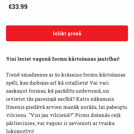
€33.99
Ielikt grozā
Visi leciet vagonā formu kārtošanas jautrībai!
Trenē smadzenes ar šo krāsaino formu kārtošanas
spēli, kas darbojas arī kā rotaļlieta! Vai vari
saskaņot formas, kā parādīts uzdevumā, un
ievietot tās pareizajā secībā? Katrs nākamais
līmenis piedāvā arvien mazāk norāžu, lai pabeigtu
vilcienu. "Visi jau vilcienā?" Pirms došanās ceļā
pārliecinies, vai vagoni ir savienoti ar tvaika
lokomotīvi!