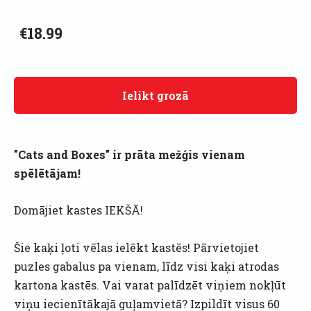
€18.99
Ielikt grozā
"Cats and Boxes" ir prāta mežģis vienam
spēlētājam!
Domājiet kastes IEKŠĀ!
Šie kaķi ļoti vēlas ielēkt kastēs! Pārvietojiet
puzles gabalus pa vienam, līdz visi kaķi atrodas
kartona kastēs. Vai varat palīdzēt viņiem nokļūt
viņu iecienītākajā guļamvietā? Izpildīt visus 60