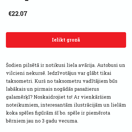
€22.07
Ielikt grozā
Šodien pilsētā ir notikusi liela avārija. Autobusi un
vilcieni nekursē. Iedzīvotājus var glābt tikai
taksometri. Kurš no taksometru vadītājiem būs
labākais un pirmais nogādās pasažierus
galamērķī? Noskaidrojiet to! Ar vienkāršiem
noteikumiem, interesantām ilustrācijām un lielām
koka spēles figūrām šī bo. spēle ir piemērota
bērniem jau no 3 gadu vecuma.