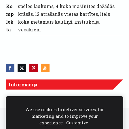
Ko
spēles laukums, 4 koka mašīnītes dažādās
mp
krāsās, 12 atrašanās vietas kartītes, liels
lek
koka metamais kauliņš, instrukcija
tā
vecākiem
Informācija
Cenas norādītas ar PVN
We use cookies to deliver services, for
marketing and to improve your
Sīkdatnes
experience.
Customize