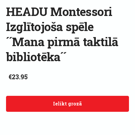
HEADU Montessori
Izglītojoša spēle
´´Mana pirmā taktilā
bibliotēka´´
€23.95
Ielikt grozā