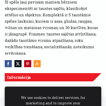
Šī spēle ļauj pavisam maziem bērniem
eksperimentēt ar taustes sajūtu, klasificējot
attēlus un objektus. Komplektā ir 5 taustāmie
spēles laukumi, kuriem ir asas, gludas, raupjas,
vilnas un matainas virsmas, un 30 kartītes, kuras
ir jāsagrupē. Prasmes: taustes sajūtas attīstīšana;
dažādu taustāmo virsmu atpazīšana; roku
veiklības trenēšana; socializēšanās; noteikumu
ievērošana.
Informācija
Cenas norādītas ar PVN
We use cookies to deliver services, for
marketing and to improve your
Sīkdatnes