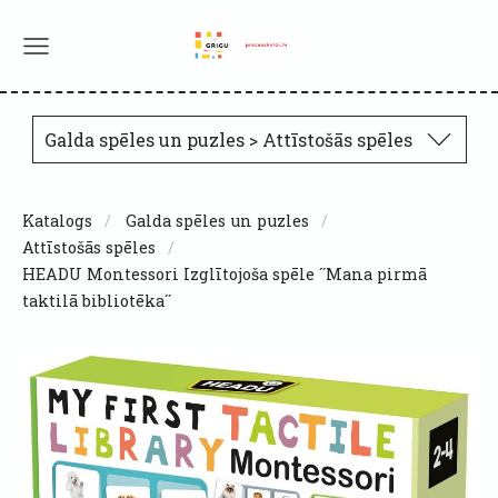
Galda spēles un puzles > Attīstošās spēles
Katalogs
Galda spēles un puzles
Attīstošās spēles
HEADU Montessori Izglītojoša spēle ´´Mana pirmā
taktilā bibliotēka´´