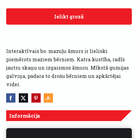
Ielikt grozā
Interaktīvais bo. mazuļu āmurs ir lieliski
piemērots maziem bērniem. Katra kustība, radīs
jautru skaņu un izgaismos āmuru. Mīkstā gumijas
galviņa, padara to drošu bērniem un apkārtējai
videi.
Informācija
Cenas norādītas ar PVN