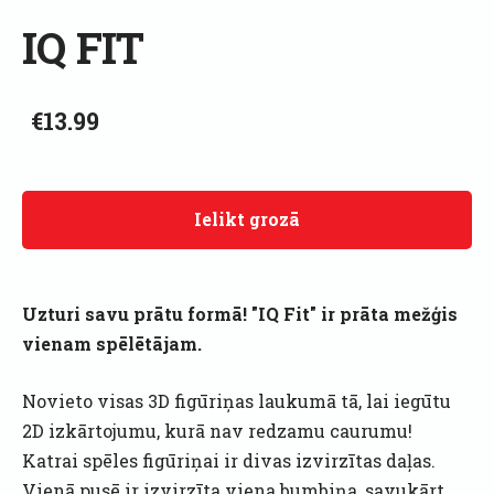
IQ FIT
€13.99
Ielikt grozā
Uzturi savu prātu formā! "IQ Fit" ir prāta mežģis
vienam spēlētājam.
Novieto visas 3D figūriņas laukumā tā, lai iegūtu
2D izkārtojumu, kurā nav redzamu caurumu!
Katrai spēles figūriņai ir divas izvirzītas daļas.
Vienā pusē ir izvirzīta viena bumbiņa, savukārt