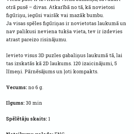
otrā pusē – divas. Atkarībā no tā, kā novietosi
figūriņu, iegūsi vairāk vai mazāk bumbu.
Ja visas spēles figūriņas ir novietotas laukumā un
nav palikusi neviena tukša vieta, tev ir izdevies
atrast pareizo risinājumu.
Ievieto visus 3D puzles gabaliņus laukumā tā, lai
tas izskatās kā 2D laukums. 120 izaicinājumi, 5
līmeņi. Pārnēsājums un ļoti kompakts.
Vecums:
no 6 g.
Ilgums:
30 min
Spēlētāju skaits:
1