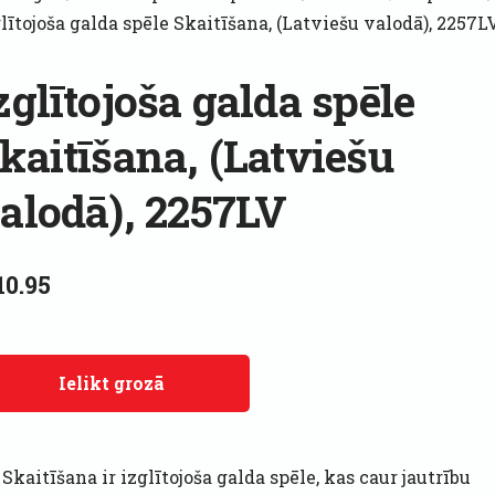
lītojoša galda spēle Skaitīšana, (Latviešu valodā), 2257L
zglītojoša galda spēle
kaitīšana, (Latviešu
alodā), 2257LV
10.95
Ielikt grozā
 Skaitīšana ir izglītojoša galda spēle, kas caur jautrību