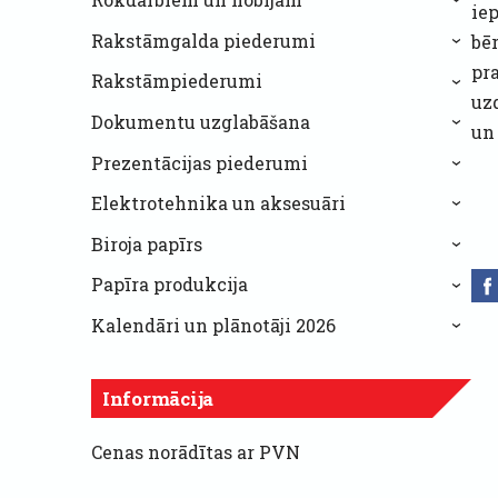
›
iep
Rakstāmgalda piederumi
bē
›
pr
Rakstāmpiederumi
›
uz
Dokumentu uzglabāšana
›
un
Prezentācijas piederumi
›
Elektrotehnika un aksesuāri
›
Biroja papīrs
›
Papīra produkcija
›
Kalendāri un plānotāji 2026
›
Informācija
Cenas norādītas ar PVN