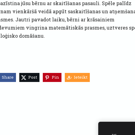
azīstina jūsu bērnu ar skaitīšanas pasauli. Spēle palīdz
rnam vienkāršā veidā apgūt saskaitīšanas un atņemšan
asmes. Jautri pavadot laiku, bērni ar krāsainiem
devumiem vingrina matemātiskās prasmes, uztveres sp
 loģisko domāšanu.
Share
Post
Pin
Ieteikt