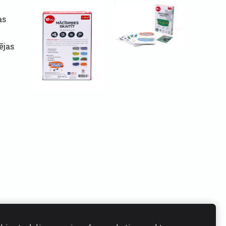
as
ējas