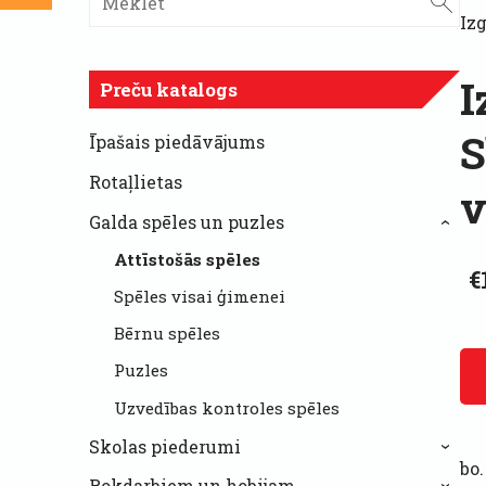
Izg
I
Preču katalogs
S
Īpašais piedāvājums
Rotaļlietas
v
Galda spēles un puzles
›
Attīstošās spēles
€
Spēles visai ģimenei
Bērnu spēles
Puzles
Uzvedības kontroles spēles
Skolas piederumi
›
bo.
Rokdarbiem un hobijam