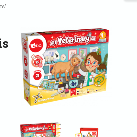
ts"
is