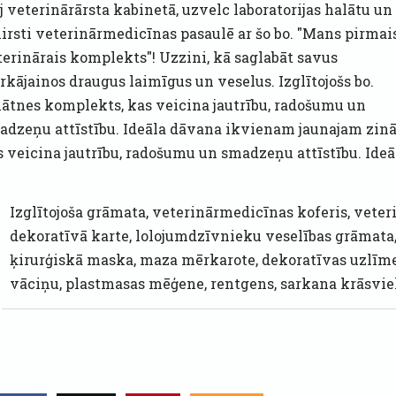
j veterinārārsta kabinetā, uzvelc laboratorijas halātu un
nirsti veterinārmedicīnas pasaulē ar šo bo. "Mans pirmai
terinārais komplekts"! Uzzini, kā saglabāt savus
rkājainos draugus laimīgus un veselus. Izglītojošs bo.
nātnes komplekts, kas veicina jautrību, radošumu un
adzeņu attīstību. Ideāla dāvana ikvienam jaunajam zināt
s veicina jautrību, radošumu un smadzeņu attīstību. Id
o
Izglītojoša grāmata, veterinārmedicīnas koferis, veteri
dekoratīvā karte, lolojumdzīvnieku veselības grāmata, 
ķirurģiskā maska, maza mērkarote, dekoratīvas uzlīmes,
vāciņu, plastmasas mēģene, rentgens, sarkana krāsviel