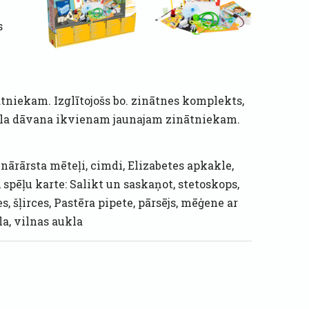
s
niekam. Izglītojošs bo. zinātnes komplekts,
eāla dāvana ikvienam jaunajam zinātniekam.
nārārsta mēteļi, cimdi, Elizabetes apkakle,
spēļu karte: Salikt un saskaņot, stetoskops,
 šļirces, Pastēra pipete, pārsējs, mēģene ar
a, vilnas aukla