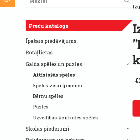
Iz
I
Preču katalogs
"
Īpašais piedāvājums
Rotaļlietas
k
Galda spēles un puzles
›
Attīstošās spēles
€
Spēles visai ģimenei
Bērnu spēles
Puzles
Uzvedības kontroles spēles
Skolas piederumi
›
Rokdarbiem un hobijam