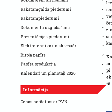
›
Iee
Rakstāmgalda piederumi
ie
›
ve
Rakstāmpiederumi
›
čet
Dokumentu uzglabāšana
›
zi
sm
Prezentācijas piederumi
›
ka
Elektrotehnika un aksesuāri
›
Biroja papīrs
K
›
m
Papīra produkcija
›
pl
Kalendāri un plānotāji 2026
›
ek
tā
Informācija
Cenas norādītas ar PVN