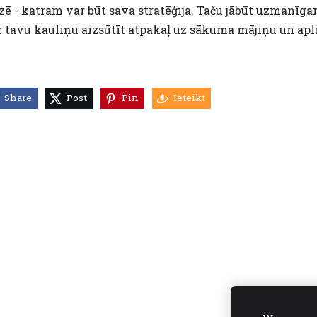
zē - katram var būt sava stratēģija. Taču jābūt uzmanīga
r tavu kauliņu aizsūtīt atpakaļ uz sākuma mājiņu un aplis
Share
Post
Pin
Ieteikt