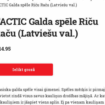
CTIC Galda spēle Riču Raču (Latviešu val.)
ACTIC Galda spēle Riču
aču (Latviešu val.)
14.95
Ielikt grozā
asiska galda spēle visai ģimenei. Spēles mērķis ir pirma
vietot rindā visus savus kauliņus drošības mājiņā. Ar ka
 kauliņiem ir jāapiet viens aplis. Ej pa vienam kauliņam