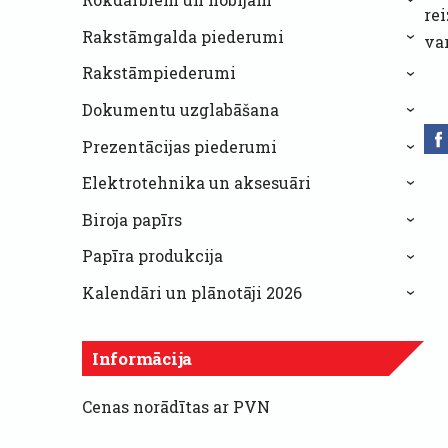
›
rei
Rakstāmgalda piederumi
va
›
Rakstāmpiederumi
›
Dokumentu uzglabāšana
›
Prezentācijas piederumi
›
Elektrotehnika un aksesuāri
›
Biroja papīrs
›
Papīra produkcija
›
Kalendāri un plānotāji 2026
›
Informācija
Cenas norādītas ar PVN