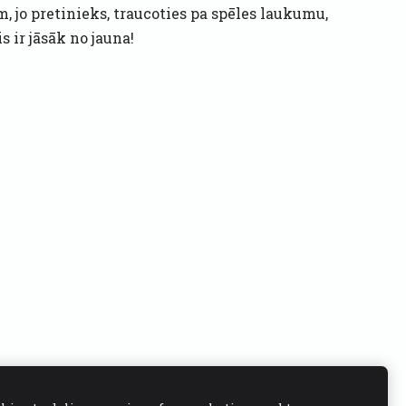
m, jo pretinieks, traucoties pa spēles laukumu,
 ir jāsāk no jauna!