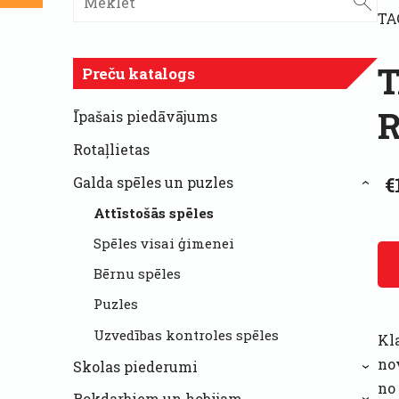
TA
T
Preču katalogs
R
Īpašais piedāvājums
Rotaļlietas
€
Galda spēles un puzles
›
Attīstošās spēles
Spēles visai ģimenei
Bērnu spēles
Puzles
Uzvedības kontroles spēles
Kl
no
Skolas piederumi
›
no
Rokdarbiem un hobijam