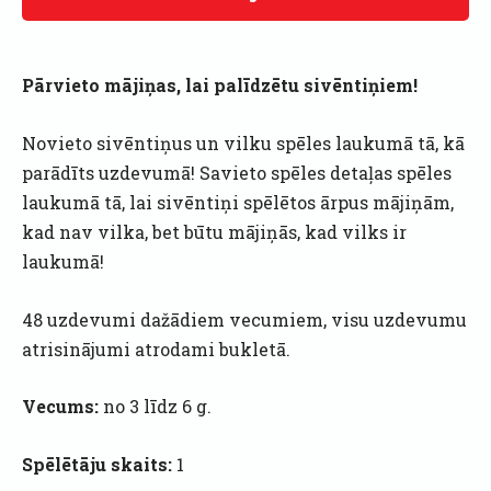
Pārvieto mājiņas, lai palīdzētu sivēntiņiem!
Novieto sivēntiņus un vilku spēles laukumā tā, kā
parādīts uzdevumā! Savieto spēles detaļas spēles
laukumā tā, lai sivēntiņi spēlētos ārpus mājiņām,
kad nav vilka, bet būtu mājiņās, kad vilks ir
laukumā!
48 uzdevumi dažādiem vecumiem, visu uzdevumu
atrisinājumi atrodami bukletā.
Vecums:
no 3 līdz 6 g.
Spēlētāju skaits:
1