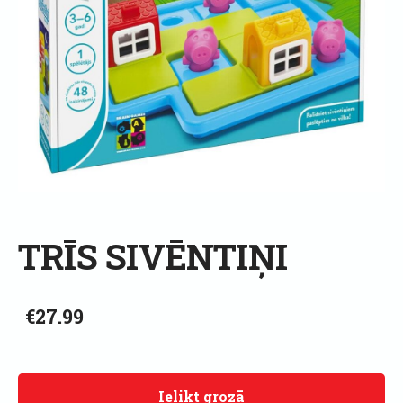
TRĪS SIVĒNTIŅI
€27.99
Ielikt grozā