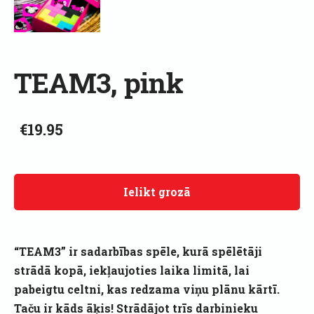
TEAM3, pink
€19.95
Ielikt grozā
“TEAM3” ir sadarbības spēle, kurā spēlētāji
strādā kopā, iekļaujoties laika limitā, lai
pabeigtu celtni, kas redzama viņu plānu kārtī.
Taču ir kāds āķis! Strādājot trīs darbinieku