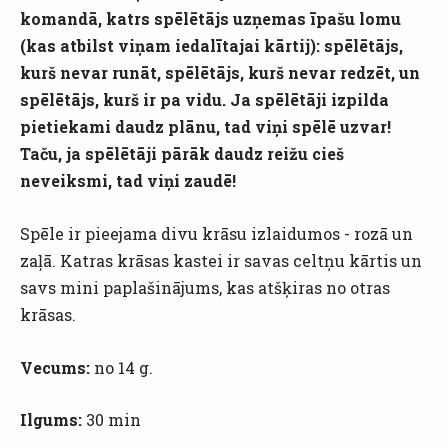
komandā, katrs spēlētājs uzņemas īpašu lomu
(kas atbilst viņam iedalītajai kārtij): spēlētājs,
kurš nevar runāt, spēlētājs, kurš nevar redzēt, un
spēlētājs, kurš ir pa vidu. Ja spēlētāji izpilda
pietiekami daudz plānu, tad viņi spēlē uzvar!
Taču, ja spēlētāji pārāk daudz reižu cieš
neveiksmi, tad viņi zaudē!
Spēle ir pieejama divu krāsu izlaidumos - rozā un
zaļā. Katras krāsas kastei ir savas celtņu kārtis un
savs mini paplašinājums, kas atšķiras no otras
krāsas.
Vecums:
no 14 g.
Ilgums:
30 min