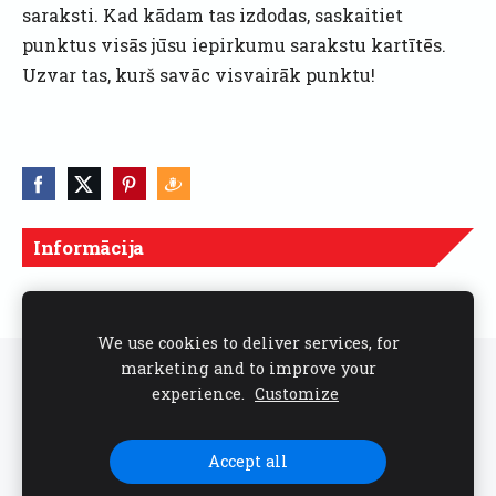
saraksti. Kad kādam tas izdodas, saskaitiet
punktus visās jūsu iepirkumu sarakstu kartītēs.
Uzvar tas, kurš savāc visvairāk punktu!
Informācija
Cenas norādītas ar PVN
We use cookies to deliver services, for
marketing and to improve your
Sīkdatnes
experience.
Customize
Seko mums sociālajos tīklos
Accept all