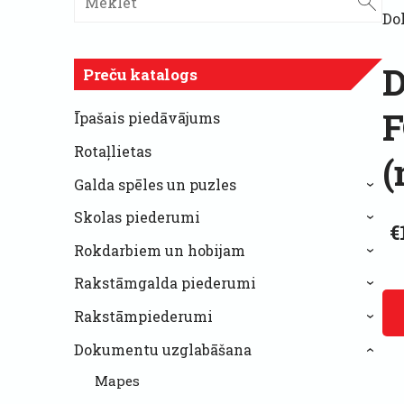
Do
D
Preču katalogs
F
Īpašais piedāvājums
Rotaļlietas
(
Galda spēles un puzles
›
Skolas piederumi
›
€
Rokdarbiem un hobijam
›
Rakstāmgalda piederumi
›
Rakstāmpiederumi
›
Dokumentu uzglabāšana
›
Mapes