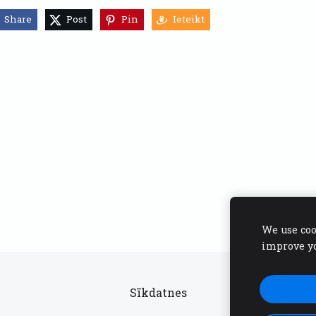
Share
Post
Pin
Ieteikt
We use coo
improve y
Sīkdatnes