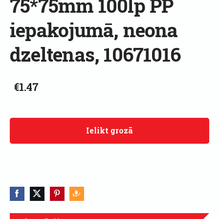
75*75mm 100lp PP
iepakojumā, neona
dzeltenas, 10671016
€1.47
Ielikt grozā