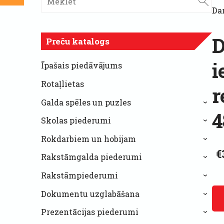
Dar
D
Preču katalogs
i
Īpašais piedāvājums
Rotaļlietas
r
Galda spēles un puzles
›
4
Skolas piederumi
›
Rokdarbiem un hobijam
›
€
Rakstāmgalda piederumi
›
Rakstāmpiederumi
›
Dokumentu uzglabāšana
›
Prezentācijas piederumi
›