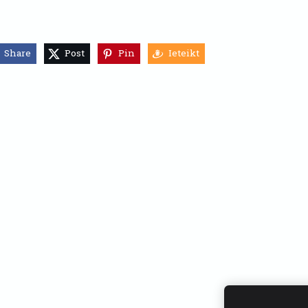
Share
Post
Pin
Ieteikt