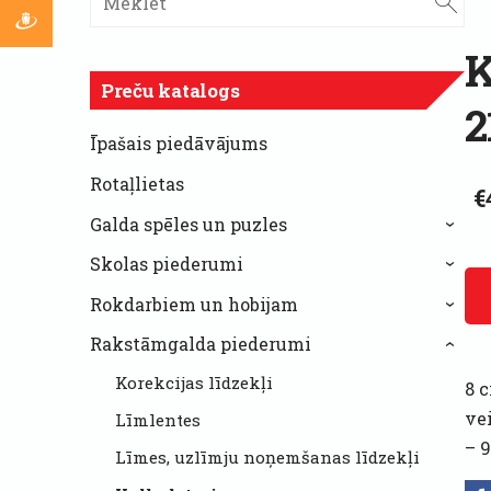
K
Preču katalogs
2
Īpašais piedāvājums
Rotaļlietas
€
Galda spēles un puzles
›
Skolas piederumi
›
Rokdarbiem un hobijam
›
Rakstāmgalda piederumi
›
Korekcijas līdzekļi
8 c
vei
Līmlentes
– 
Līmes, uzlīmju noņemšanas līdzekļi