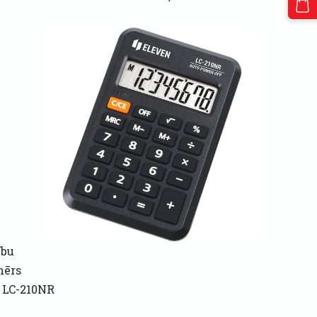
ību
mērs
n LC-210NR