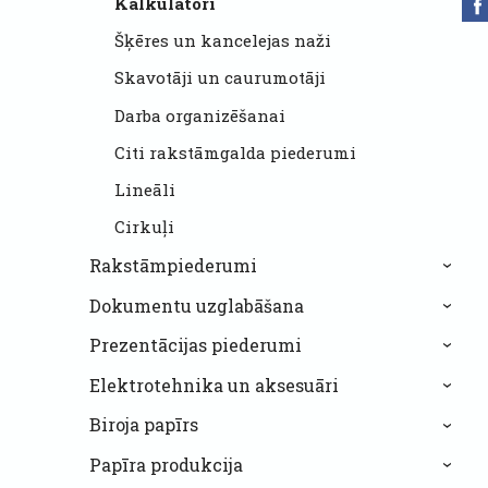
Kalkulatori
Šķēres un kancelejas naži
Skavotāji un caurumotāji
Darba organizēšanai
Citi rakstāmgalda piederumi
Lineāli
Cirkuļi
Rakstāmpiederumi
›
Dokumentu uzglabāšana
›
Prezentācijas piederumi
›
Elektrotehnika un aksesuāri
›
Biroja papīrs
›
Papīra produkcija
›