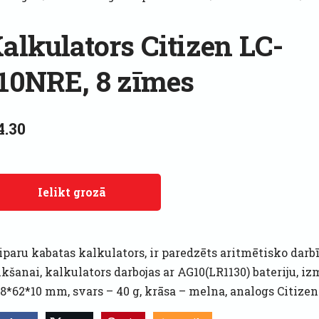
alkulators Citizen LC-
10NRE, 8 zīmes
4.30
Ielikt grozā
iparu kabatas kalkulators, ir paredzēts aritmētisko darb
kšanai, kalkulators darbojas ar AG10(LR1130) bateriju, iz
98*62*10 mm, svars – 40 g, krāsa – melna, analogs Citize