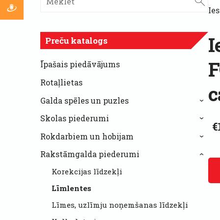
Ie
I
Preču katalogs
F
Īpašais piedāvājums
Rotaļlietas
c
Galda spēles un puzles
›
Skolas piederumi
›
€
Rokdarbiem un hobijam
›
Rakstāmgalda piederumi
›
Korekcijas līdzekļi
Līmlentes
Līmes, uzlīmju noņemšanas līdzekļi