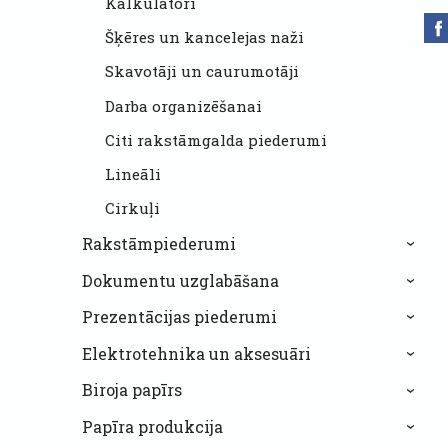
Kalkulatori
Šķēres un kancelejas naži
Skavotāji un caurumotāji
Darba organizēšanai
Citi rakstāmgalda piederumi
Lineāli
Cirkuļi
Rakstāmpiederumi
›
Dokumentu uzglabāšana
›
Prezentācijas piederumi
›
Elektrotehnika un aksesuāri
›
Biroja papīrs
›
Papīra produkcija
›