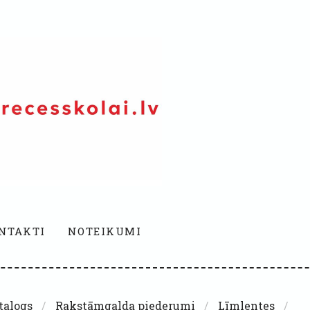
NTAKTI
NOTEIKUMI
talogs
Rakstāmgalda piederumi
Līmlentes