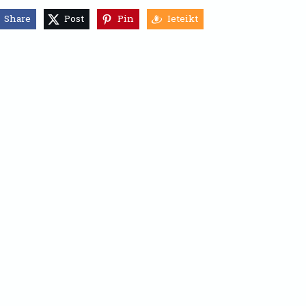
Share
Post
Pin
Ieteikt