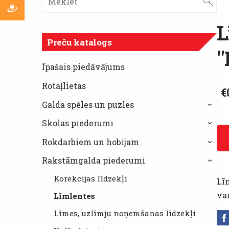
L
Preču katalogs
"
Īpašais piedāvājums
Rotaļlietas
€
Galda spēles un puzles
›
Skolas piederumi
›
Rokdarbiem un hobijam
›
Rakstāmgalda piederumi
›
Korekcijas līdzekļi
Lī
var
Līmlentes
Līmes, uzlīmju noņemšanas līdzekļi