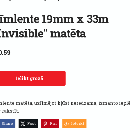
īmlente 19mm x 33m
Invisible" matēta
0.59
Ielikt grozā
mlente matēta, uzlīmējot kļūst neredzama, izmanto iepl
 rakstīt.
Share
Post
Pin
Ieteikt