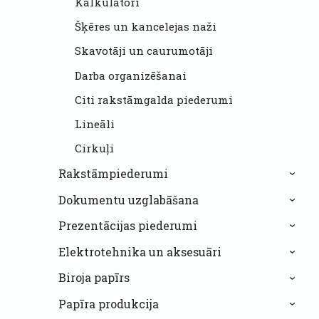
Kalkulatori
Šķēres un kancelejas naži
Skavotāji un caurumotāji
Darba organizēšanai
Citi rakstāmgalda piederumi
Lineāli
Cirkuļi
Rakstāmpiederumi
›
Dokumentu uzglabāšana
›
Prezentācijas piederumi
›
Elektrotehnika un aksesuāri
›
Biroja papīrs
›
Papīra produkcija
›