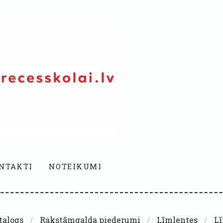
NTAKTI
NOTEIKUMI
talogs
Rakstāmgalda piederumi
Līmlentes
Lī