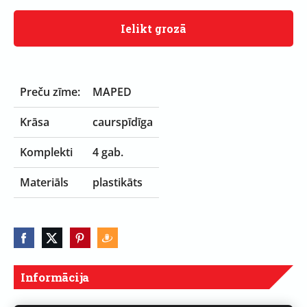
Ielikt grozā
Preču zīme:
MAPED
Krāsa
caurspīdīga
Komplekti
4 gab.
Materiāls
plastikāts
Informācija