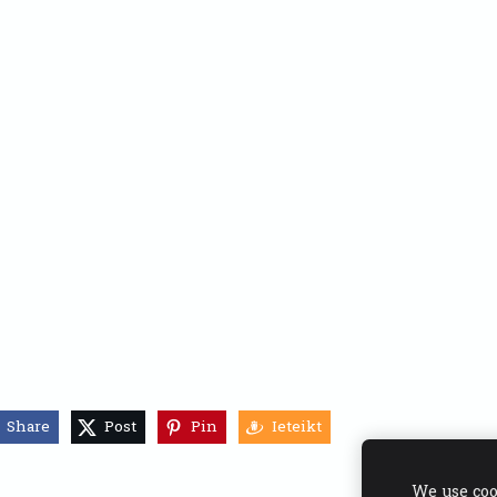
Share
Post
Pin
Ieteikt
We use coo