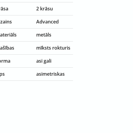
rāsa
2 krāsu
izains
Advanced
ateriāls
metāls
pašības
mīksts rokturis
orma
asi gali
ips
asimetriskas