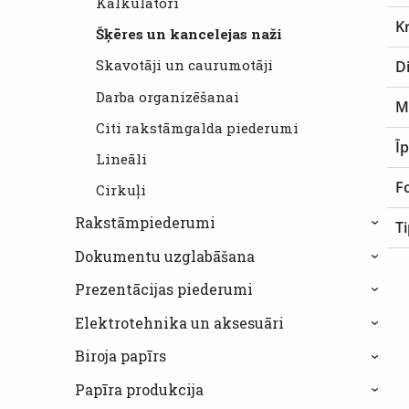
Kalkulatori
K
Šķēres un kancelejas naži
Skavotāji un caurumotāji
D
Darba organizēšanai
M
Citi rakstāmgalda piederumi
Ī
Lineāli
F
Cirkuļi
Rakstāmpiederumi
T
›
Dokumentu uzglabāšana
›
Prezentācijas piederumi
›
Elektrotehnika un aksesuāri
›
Biroja papīrs
›
Papīra produkcija
›