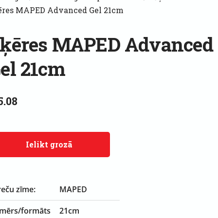
ēres MAPED Advanced Gel 21cm
ķēres MAPED Advanced
el 21cm
5.08
Ielikt grozā
reču zīme:
MAPED
zmērs/formāts
21cm