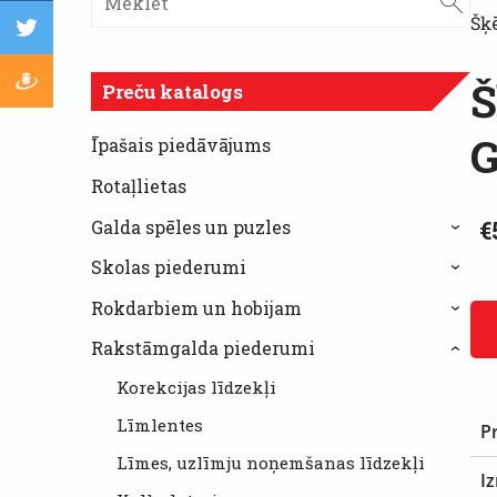
Šķ
Š
Preču katalogs
G
Īpašais piedāvājums
Rotaļlietas
€
Galda spēles un puzles
›
Skolas piederumi
›
Rokdarbiem un hobijam
›
Rakstāmgalda piederumi
›
Korekcijas līdzekļi
Līmlentes
P
Līmes, uzlīmju noņemšanas līdzekļi
I