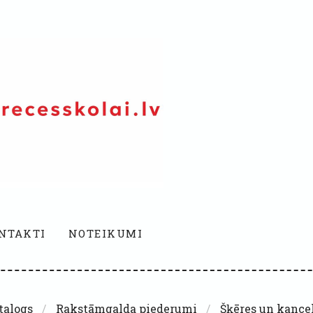
NTAKTI
NOTEIKUMI
talogs
Rakstāmgalda piederumi
Šķēres un kancel