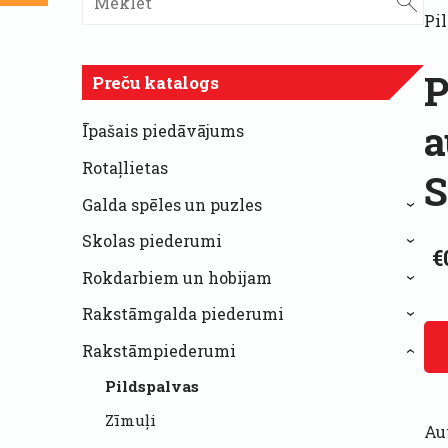
Pil
P
Preču katalogs
a
Īpašais piedāvājums
Rotaļlietas
S
Galda spēles un puzles
›
Skolas piederumi
›
€
Rokdarbiem un hobijam
›
Rakstāmgalda piederumi
›
Rakstāmpiederumi
›
Pildspalvas
Zīmuļi
Au