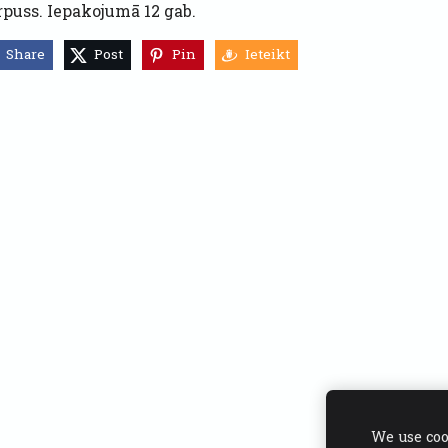
rpuss. Iepakojumā 12 gab.
Share
Post
Pin
Ieteikt
We use coo