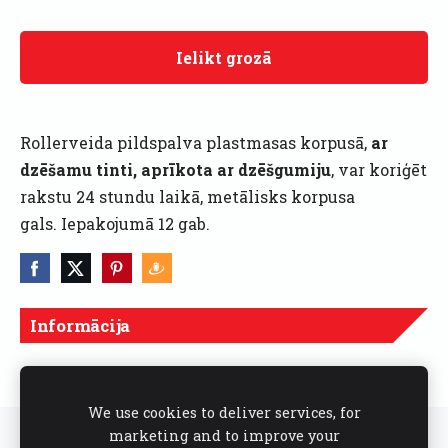
Ielikt grozā
Rollerveida pildspalva plastmasas korpusā,
ar
dzēšamu tinti, aprīkota ar dzēšgumiju
, var koriģēt
rakstu 24 stundu laikā, metālisks korpusa
gals.
Iepakojumā 12 gab.
Informācija
Cenas norādītas ar PVN
We use cookies to deliver services, for
marketing and to improve your
Sīkdatnes