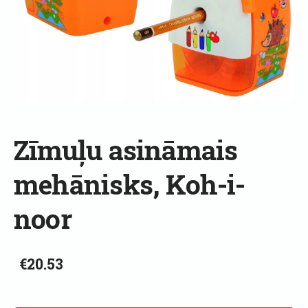
Zīmuļu asināmais
mehānisks, Koh-i-
noor
€20.53