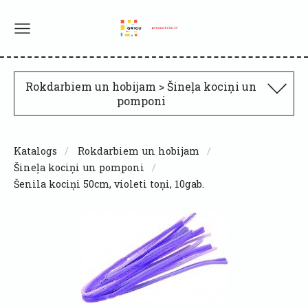
Rokdarbiem un hobijam > Šineļa kociņi un
pomponi
Katalogs
Rokdarbiem un hobijam
Šineļa kociņi un pomponi
Šenila kociņi 50cm, violeti toņi, 10gab.