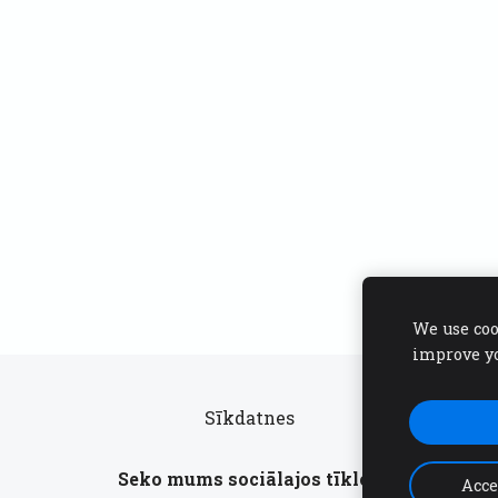
We use coo
improve y
Sīkdatnes
Seko mums sociālajos tīklos
Acce