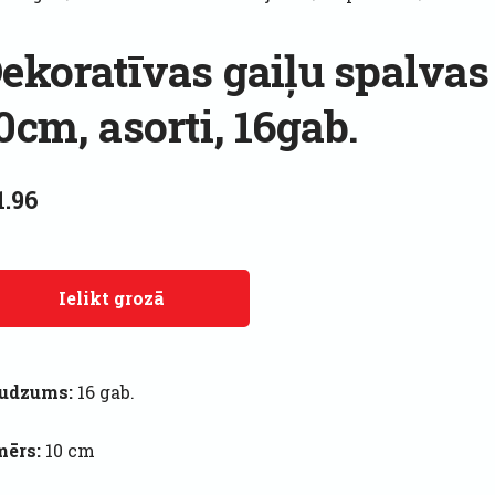
ekoratīvas gaiļu spalvas
0cm, asorti, 16gab.
1.96
Ielikt grozā
udzums:
16 gab.
mērs:
10 cm