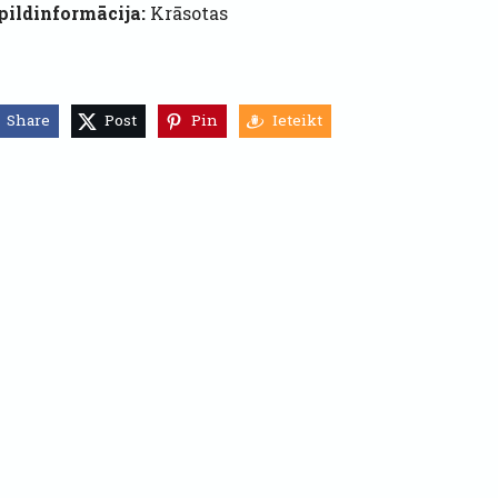
pildinformācija:
Krāsotas
Share
Post
Pin
Ieteikt