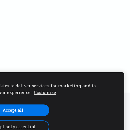
kies to deliver services, for marketing and to
our experience.
Customize
Accept all
pt only essential