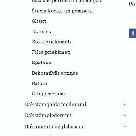
Dažādas pērlītes un bumbiņas
Pa
Šineļa kociņi un pomponi
Gliteri
Uzlīmes
Koka priekšmeti
Filca priekšmeti
Spalvas
Dekoratīvās actiņas
Baloni
Citi piederumi
Rakstāmgalda piederumi
›
Rakstāmpiederumi
›
Dokumentu uzglabāšana
›