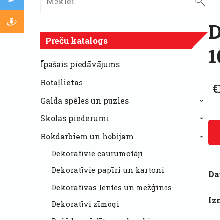
D
Preču katalogs
1
Īpašais piedāvājums
Rotaļlietas
€
Galda spēles un puzles
›
Skolas piederumi
›
Rokdarbiem un hobijam
›
Dekoratīvie caurumotāji
Dekoratīvie papīri un kartoni
Da
Dekoratīvas lentes un mežģīnes
Iz
Dekoratīvi zīmogi