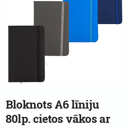
Bloknots A6 līniju
80lp. cietos vākos ar