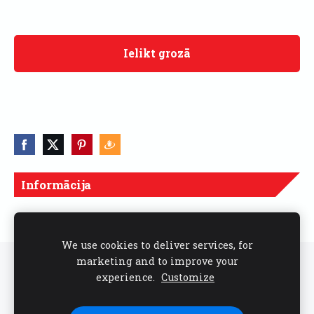
Ielikt grozā
Informācija
Cenas norādītas ar PVN
We use cookies to deliver services, for
marketing and to improve your
Sīkdatnes
experience.
Customize
Seko mums sociālajos tīklos