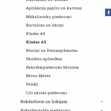
Aplikāciju papīrs un kartons
Mākslinieku piederumi
Burtnīcas un vāciņi
Klades A4
Klades A5
Blociņi un Dienasgrāmatas
Skolēnu apliecības
Rakstāmpiederumi bērniem
Bērnu šķēres
Penāļi
Citi skolas piederumi
Rokdarbiem un hobijam
›
Rakstāmgalda piederumi
›