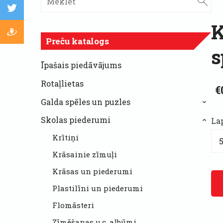
K
Preču katalogs
s
Īpašais piedāvājums
Rotaļlietas
€
Galda spēles un puzles
›
Skolas piederumi
La
›
Krītiņi
Krāsainie zīmuļi
Krāsas un piederumi
Plastilīni un piederumi
Flomāsteri
Zīmēšanas u.c. albūmi