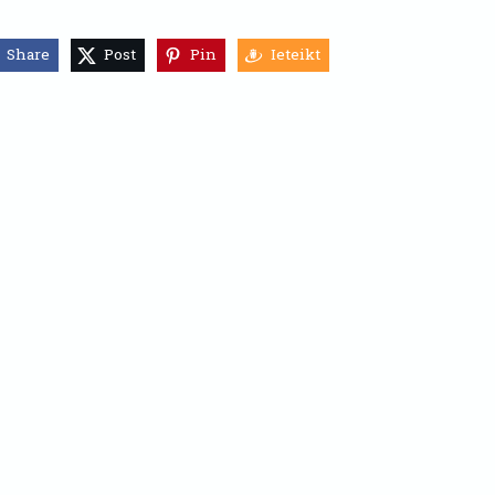
Share
Post
Pin
Ieteikt