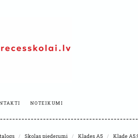
NTAKTI
NOTEIKUMI
talogs
Skolas piederumi
Klades A5
Klade A5,9