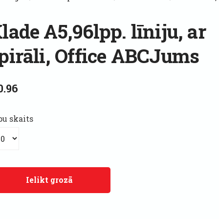
lade A5,96lpp. līniju, ar
pirāli, Office ABCJums
0.96
pu skaits
Ielikt grozā