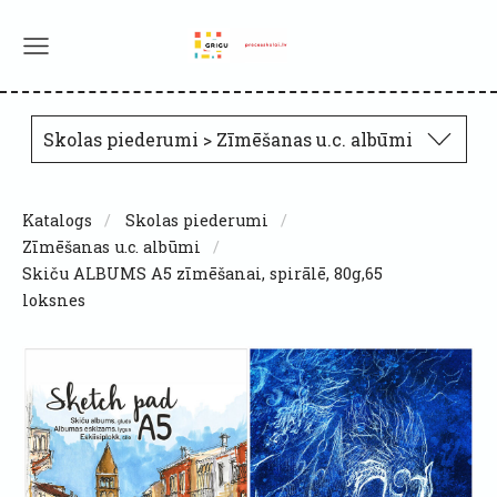
Skolas piederumi > Zīmēšanas u.c. albūmi
Katalogs
Skolas piederumi
Zīmēšanas u.c. albūmi
Skiču ALBUMS A5 zīmēšanai, spirālē, 80g,65
loksnes